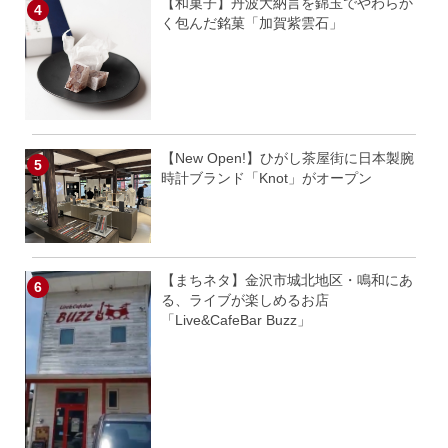
【和菓子】丹波大納言を錦玉でやわらか
く包んだ銘菓「加賀紫雲石」
【New Open!】ひがし茶屋街に日本製腕
時計ブランド「Knot」がオープン
【まちネタ】金沢市城北地区・鳴和にあ
る、ライブが楽しめるお店
「Live&CafeBar Buzz」