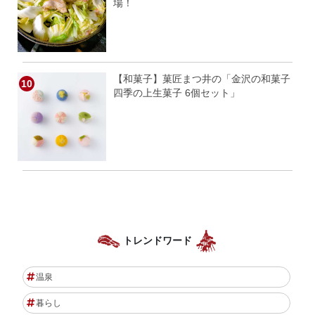
場！
【和菓子】菓匠まつ井の「金沢の和菓子
四季の上生菓子 6個セット」
トレンドワード
温泉
暮らし