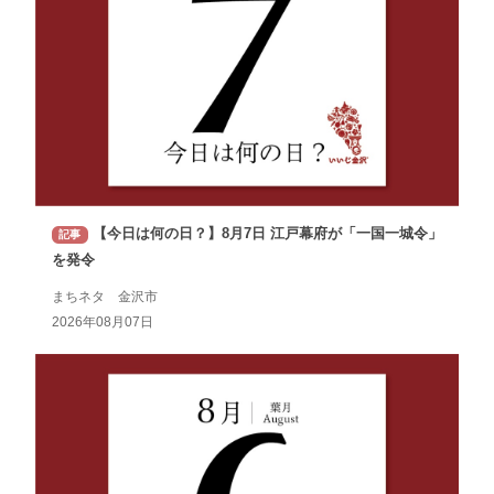
【今日は何の日？】8月7日 江戸幕府が「一国一城令」
記事
を発令
まちネタ 金沢市
2026年08月07日