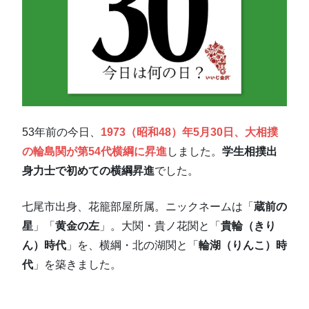
53年前の今日、
1973（昭和48）年5月30日、大相撲
の輪島関が第54代横綱に昇進
しました。
学生相撲出
身力士で初めての横綱昇進
でした。
七尾市出身、花籠部屋所属。ニックネームは「
蔵前の
星
」「
黄金の左
」。大関・貴ノ花関と「
貴輪（きり
ん）時代
」を、横綱・北の湖関と「
輪湖（りんこ）時
代
」を築きました。