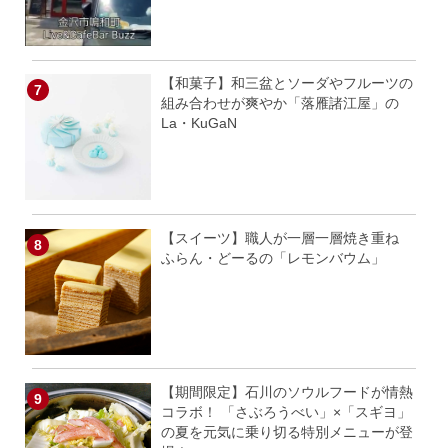
【和菓子】和三盆とソーダやフルーツの
組み合わせが爽やか「落雁諸江屋」の
La・KuGaN
【スイーツ】職人が一層一層焼き重ね
ふらん・どーるの「レモンバウム」
【期間限定】石川のソウルフードが情熱
コラボ！ 「さぶろうべい」×「スギヨ」
の夏を元気に乗り切る特別メニューが登