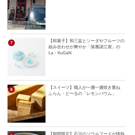
【和菓子】和三盆とソーダやフルーツの
組み合わせが爽やか「落雁諸江屋」の
La・KuGaN
【スイーツ】職人が一層一層焼き重ね
ふらん・どーるの「レモンバウム」
【期間限定】石川のソウルフードが情熱