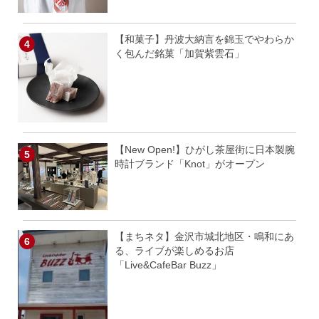
【和菓子】丹波大納言を錦玉でやわらか
く包んだ銘菓「加賀紫雲石」
【New Open!】ひがし茶屋街に日本製腕
時計ブランド「Knot」がオープン
【まちネタ】金沢市城北地区・鳴和にあ
る、ライブが楽しめるお店
「Live&CafeBar Buzz」