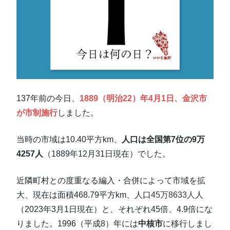
137年前の今日、
1889（明治22）年4月1日、金沢市
が市制施行
しました。
当時の市域は10.40平方km、
人口は全国第7位の9万
4257人
（1889年12月31日現在）でした。
近隣町村との度重なる編入・合併によって市域を拡
大、現在は面積468.79平方km、人口
45万8633人
人
（2023年3月1日現在）と、それぞれ45倍、4.9倍にな
りました。1996（平成8）年には
中核市
に移行しまし