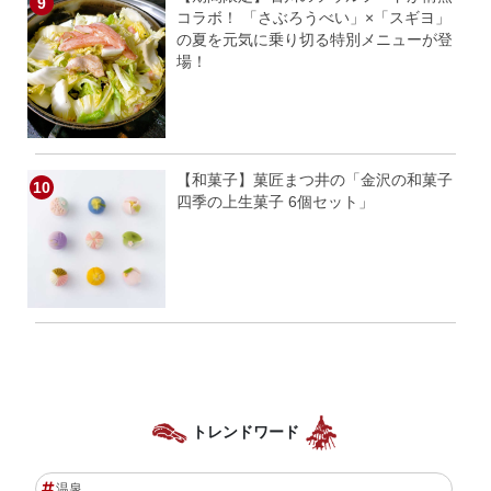
コラボ！ 「さぶろうべい」×「スギヨ」
の夏を元気に乗り切る特別メニューが登
場！
【和菓子】菓匠まつ井の「金沢の和菓子
四季の上生菓子 6個セット」
トレンドワード
温泉