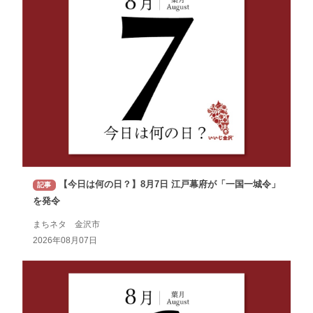
【今日は何の日？】8月7日 江戸幕府が「一国一城令」
記事
を発令
まちネタ 金沢市
2026年08月07日