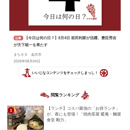
【今日は何の日？】8月4日 前田利家が活躍、豊臣秀吉
記事
が天下統一を果たす
まちネタ 金沢市
2026年08月04日
いいじなコンテンツをチェックしまっし！
閲覧ランキング
【ランチ】コスパ最強の「お得ランチ」
が、夜にも登場！「焼肉茶屋 暖庵・麵屋
食堂 剛力」