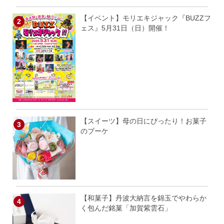
【イベント】モリエキジャック『BUZZフ
ェス』5月31日（日）開催！
【スイーツ】母の日にぴったり！お菓子
のブーケ
【和菓子】丹波大納言を錦玉でやわらか
く包んだ銘菓「加賀紫雲石」