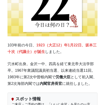
103年前の今日、
1923（大正12）年1月22日、坂本三
十次（代議士）が誕生
しました。
穴水町出身。金沢一中、四高を経て東北帝大法学部
卒。1967年衆議院議員初当選、以来連続当選11回。
1983年に第2次中曽根内閣で
労働大臣
として初入閣、
第2次海部内閣では
内閣官房長官
に就任しました。
スポット情報
ご来店・ご予約の際は、「いいじ金沢」を見たの一言