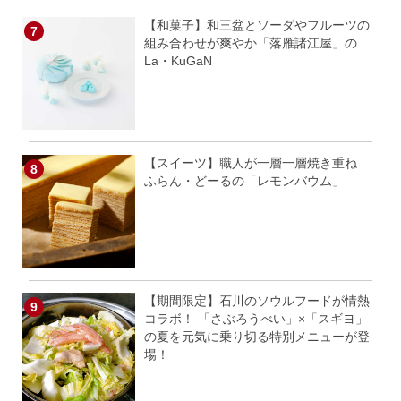
【和菓子】和三盆とソーダやフルーツの
組み合わせが爽やか「落雁諸江屋」の
La・KuGaN
【スイーツ】職人が一層一層焼き重ね
ふらん・どーるの「レモンバウム」
【期間限定】石川のソウルフードが情熱
コラボ！ 「さぶろうべい」×「スギヨ」
の夏を元気に乗り切る特別メニューが登
場！