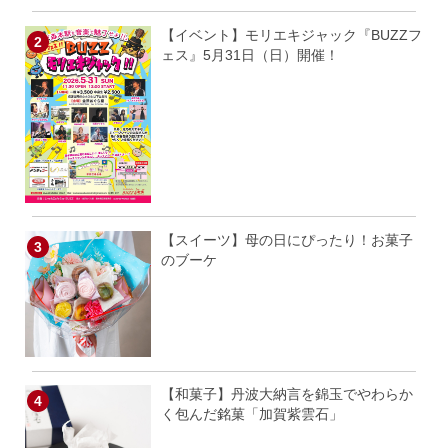
【イベント】モリエキジャック『BUZZフ
ェス』5月31日（日）開催！
【スイーツ】母の日にぴったり！お菓子
のブーケ
【和菓子】丹波大納言を錦玉でやわらか
く包んだ銘菓「加賀紫雲石」