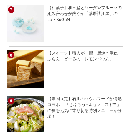
【和菓子】和三盆とソーダやフルーツの
組み合わせが爽やか「落雁諸江屋」の
La・KuGaN
【スイーツ】職人が一層一層焼き重ね
ふらん・どーるの「レモンバウム」
【期間限定】石川のソウルフードが情熱
コラボ！ 「さぶろうべい」×「スギヨ」
の夏を元気に乗り切る特別メニューが登
場！