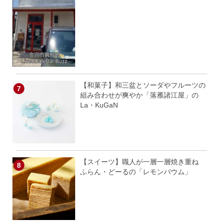
【和菓子】和三盆とソーダやフルーツの
組み合わせが爽やか「落雁諸江屋」の
La・KuGaN
【スイーツ】職人が一層一層焼き重ね
ふらん・どーるの「レモンバウム」