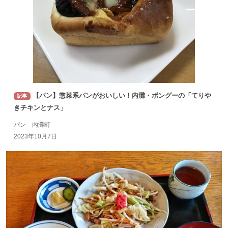
【パン】惣菜系パンがおいしい！内灘・ボングーの「てりや
記事
きチキンとナス」
パン 内灘町
2023年10月7日