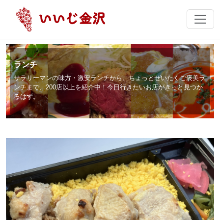
ランチ
サラリーマンの味方・激安ランチから、ちょっとぜいたくご褒美ラ
ンチまで、200店以上を紹介中！今日行きたいお店がきっと見つか
るはず。