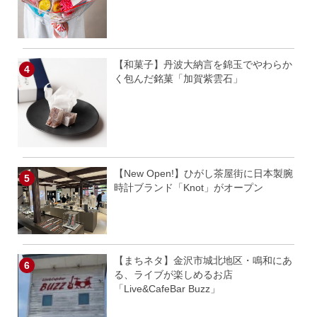
【和菓子】丹波大納言を錦玉でやわらか
く包んだ銘菓「加賀紫雲石」
【New Open!】ひがし茶屋街に日本製腕
時計ブランド「Knot」がオープン
【まちネタ】金沢市城北地区・鳴和にあ
る、ライブが楽しめるお店
「Live&CafeBar Buzz」