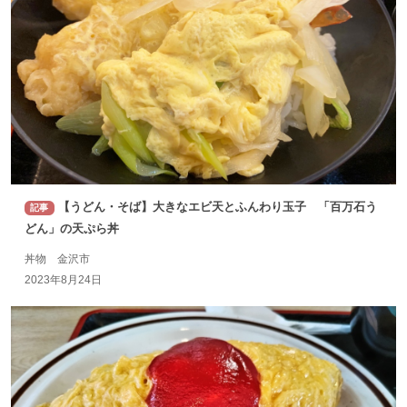
【うどん・そば】大きなエビ天とふんわり玉子 「百万石う
記事
どん」の天ぷら丼
丼物 金沢市
2023年8月24日