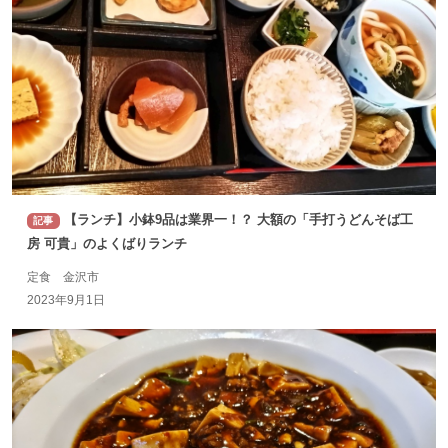
【ランチ】小鉢9品は業界一！？ 大額の「手打うどんそば工
記事
房 可貴」のよくばりランチ
定食 金沢市
2023年9月1日