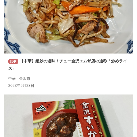
【中華】絶妙の塩味！チュー金沢エムザ店の通称「炒めライ
記事
ス」
中華 金沢市
2023年9月23日