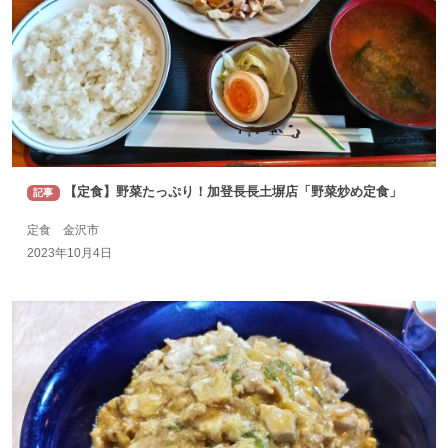
【定食】野菜たっぷり！加登長長土塀店「野菜炒め定食」
記事
定食 金沢市
2023年10月4日