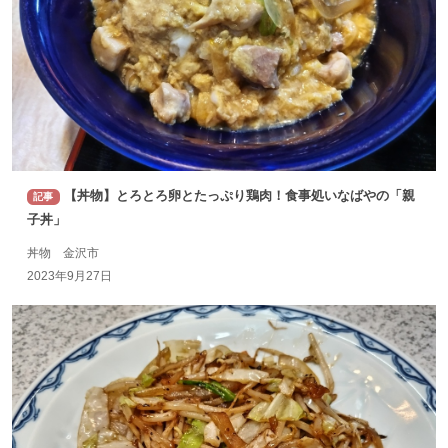
【丼物】とろとろ卵とたっぷり鶏肉！食事処いなばやの「親
記事
子丼」
丼物 金沢市
2023年9月27日