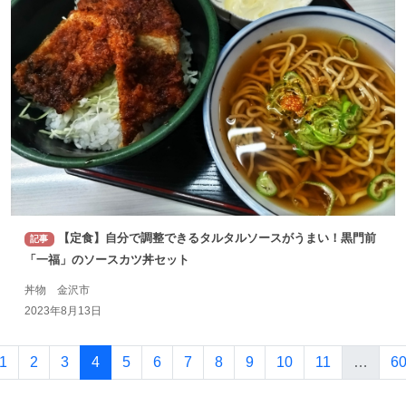
【定食】自分で調整できるタルタルソースがうまい！黒門前
記事
「一福」のソースカツ丼セット
丼物 金沢市
2023年8月13日
1
2
3
4
5
6
7
8
9
10
11
…
6