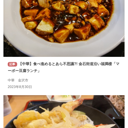
【中華】食べ進めるとあら不思議?! 金石街道沿い福満楼「マ
記事
ーボー豆腐ランチ」
中華 金沢市
2023年8月30日