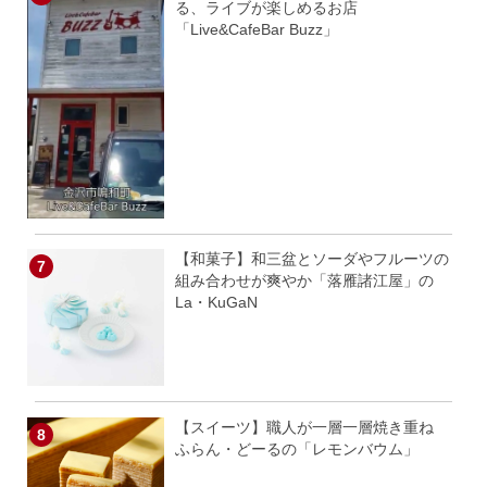
る、ライブが楽しめるお店
「Live&CafeBar Buzz」
【和菓子】和三盆とソーダやフルーツの
組み合わせが爽やか「落雁諸江屋」の
La・KuGaN
【スイーツ】職人が一層一層焼き重ね
ふらん・どーるの「レモンバウム」