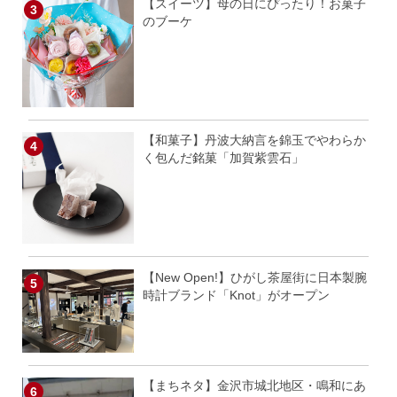
【スイーツ】母の日にぴったり！お菓子
のブーケ
【和菓子】丹波大納言を錦玉でやわらか
く包んだ銘菓「加賀紫雲石」
【New Open!】ひがし茶屋街に日本製腕
時計ブランド「Knot」がオープン
【まちネタ】金沢市城北地区・鳴和にあ