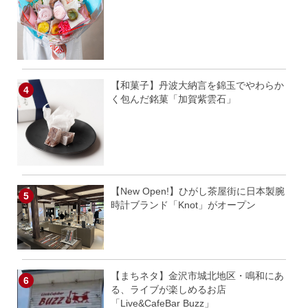
【和菓子】丹波大納言を錦玉でやわらか
く包んだ銘菓「加賀紫雲石」
【New Open!】ひがし茶屋街に日本製腕
時計ブランド「Knot」がオープン
【まちネタ】金沢市城北地区・鳴和にあ
る、ライブが楽しめるお店
「Live&CafeBar Buzz」