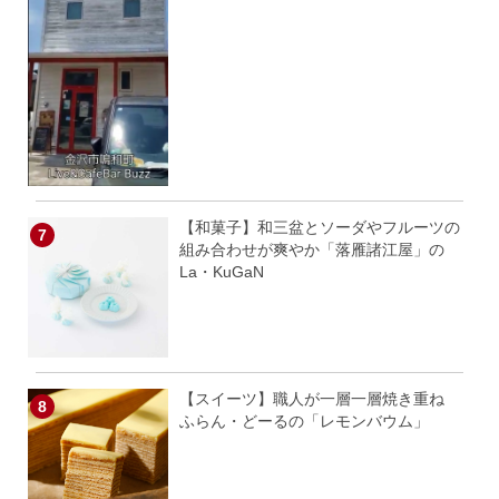
【和菓子】和三盆とソーダやフルーツの
組み合わせが爽やか「落雁諸江屋」の
La・KuGaN
【スイーツ】職人が一層一層焼き重ね
ふらん・どーるの「レモンバウム」