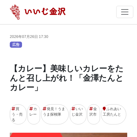
2026年07月26日 17:30
広告
【カレー】美味しいカレーをた
んと召し上がれ！「金澤たんと
カレー」
買
カ
発見！うま
いい
金
ふれあい
う・売
レー
うま探検隊
じ金沢
沢市
工房たんと
る