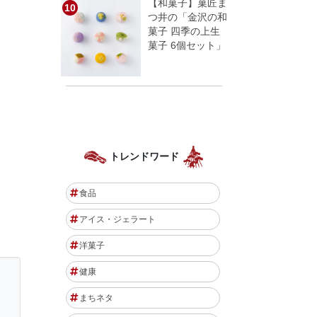
【和菓子】菓匠ま
つ井の「金沢の和
菓子 四季の上生
菓子 6個セット」
トレンドワード
食品
アイス・ジェラート
洋菓子
健康
まちネタ