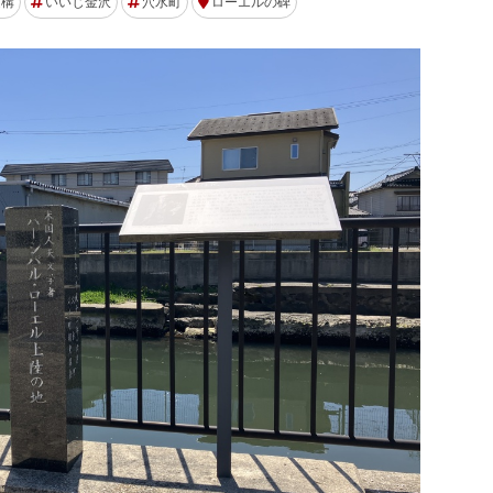
遺構
いいじ金沢
穴水町
ローエルの碑