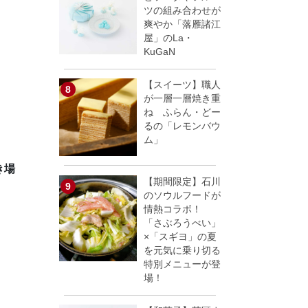
ツの組み合わせが
爽やか「落雁諸江
屋」のLa・
KuGaN
【スイーツ】職人
が一層一層焼き重
ね ふらん・どー
るの「レモンバウ
ム」
き場
【期間限定】石川
のソウルフードが
情熱コラボ！
「さぶろうべい」
×「スギヨ」の夏
を元気に乗り切る
特別メニューが登
場！