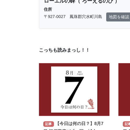
ローエルの碑（ ろーえるのひ ）
住所
〒927-0027 鳳珠郡穴水町川島
地図を確認
こっちも読みまっし！！
【今日は何の日？】8月7
記事
記