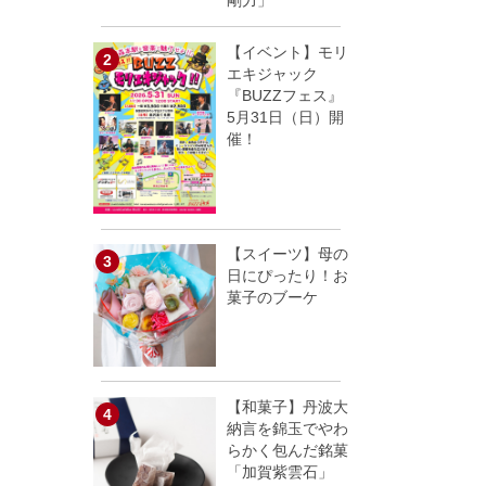
剛力」
【イベント】モリ
エキジャック
『BUZZフェス』
5月31日（日）開
催！
【スイーツ】母の
日にぴったり！お
菓子のブーケ
【和菓子】丹波大
納言を錦玉でやわ
らかく包んだ銘菓
「加賀紫雲石」