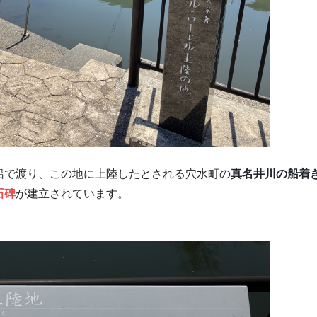
船で渡り、この地に上陸したとされる穴水町の
真名井川の船着
石碑
が建立されています。