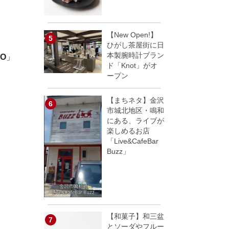
【New Open!】
、
ひがし茶屋街に日
本製腕時計ブラン
TO
」
ド「Knot」がオ
ープン
【まちネタ】金沢
市城北地区・鳴和
にある、ライブが
楽しめるお店
「Live&CafeBar
Buzz」
【和菓子】和三盆
とソーダやフルー